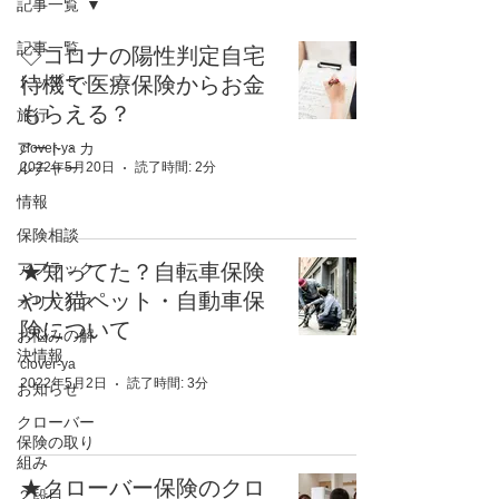
記事一覧
記事一覧
◇コロナの陽性判定自宅
トップ 5
待機で医療保険からお金
もらえる？
旅行
アート・カ
clover-ya
ルチャー
2022年5月20日
読了時間: 2分
情報
保険相談
アフラック
★知ってた？自転車保険
や犬猫ペット・自動車保
オリックス
険について
お悩みの解
決情報
clover-ya
2022年5月2日
読了時間: 3分
お知らせ
クローバー
保険の取り
組み
★クローバー保険のクロ
２段目