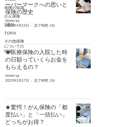
ーバーマークへの思いと
保険の知識
保険の歴史
がん保険
clover-ya
2週目
2022年4月15日
読了時間: 2分
TOPIX
その他保険
についての
情報
★医療保険の入院した時
の日額っていくらお金を
もらえるの？
clover-ya
2022年3月17日
読了時間: 2分
★驚愕！がん保険の「都
度払い」と「一括払い」
どっちがお得？