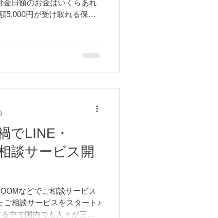
付金日額のお金はいくらあれ
5,000円が受け取れる保険
00円×7日間＝35,000円を受
金給付金日額を決める時は公
分
でLINE・
ご相談サービス開
ZOOMなどでご相談サービス
たご相談サービスをスタート♪
する中で国内でも人々が三密