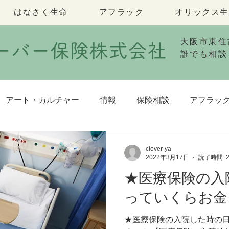
はなさく生命
アフラック
オリックス生
大阪市東住
ローバー保険株式会社
誰でも相談
アート・カルチャー
情報
保険相談
アフラッ
せ
クローバー保険の取り組み
２段目
保険の知識
clover-ya
2022年3月17日
読了時間: 
★医療保険の入
保険についての情報
っていくらお金
★医療保険の入院した時の