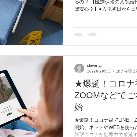
るの？ 【医療保険の入院給
ば安心？】●入院初日から日額
の場合、１週間入院すると5,0
け取ることが出来ます。入
的医療保
clover-ya
2022年2月5日
読了時間: 2
★爆誕！コロナ禍
ZOOMなどで
始
★爆誕！コロナ禍でLINE・
開始。ネットやWEBを使っ
新型コロナが世界中で蔓延