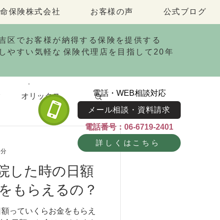
命保険株式会社
お客様の声
公式ブログ
メール相談・資料請求
吉区で
お客様が納得する保険を提供する
電話相談
しやすい気軽な
保険代理店を目指して20年
電話・WEB相談対応
ク
オリックス
メール相談・資料請求
電話番号：06-6719-2401
がん保険
詳しくはこちら
2分
院した時の日額
をもらえるの？
日額っていくらお金をもらえ